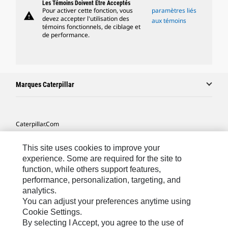
Les Témoins Doivent Être Acceptés
Pour activer cette fonction, vous
paramètres liés
warning
devez accepter l'utilisation des
aux témoins
témoins fonctionnels, de ciblage et
de performance.
Marques Caterpillar
Caterpillar.com
Contacter Caterpillar
This site uses cookies to improve your
Mes Préférences Marketing
experience. Some are required for the site to
function, while others support features,
Plan Du Site
performance, personalization, targeting, and
analytics.
Cookie Settings
You can adjust your preferences anytime using
Légales
Cookie Settings.
By selecting I Accept, you agree to the use of
Confidentialité