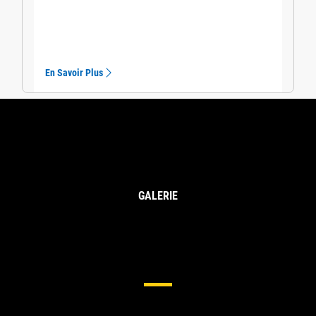
En Savoir Plus
GALERIE
Train De Roulement Pour
Chargeuses Compactes Et Tout-
Terrain