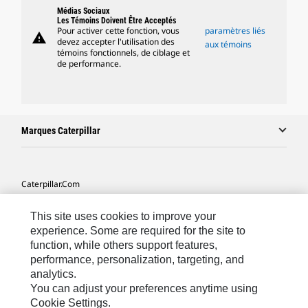
Médias Sociaux
Les Témoins Doivent Être Acceptés
Pour activer cette fonction, vous
paramètres liés
warning
devez accepter l'utilisation des
aux témoins
témoins fonctionnels, de ciblage et
de performance.
Marques Caterpillar
Caterpillar.com
Contacter Caterpillar
This site uses cookies to improve your
Mes Préférences Marketing
experience. Some are required for the site to
function, while others support features,
Plan Du Site
performance, personalization, targeting, and
analytics.
Cookie Settings
You can adjust your preferences anytime using
Légales
Cookie Settings.