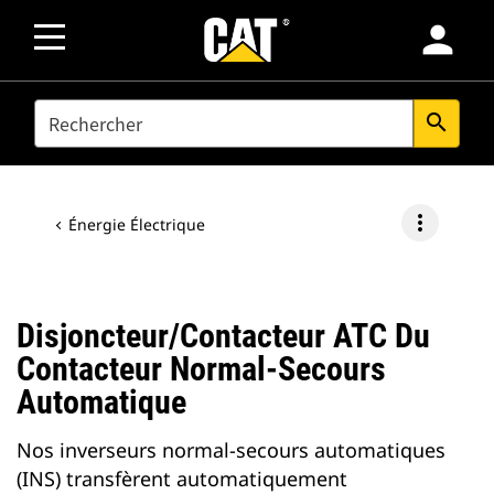
person
SEARCH
search
more_vert
Énergie Électrique
Disjoncteur/contacteur ATC Du
Contacteur Normal-Secours
Automatique
Nos inverseurs normal-secours automatiques
(INS) transfèrent automatiquement