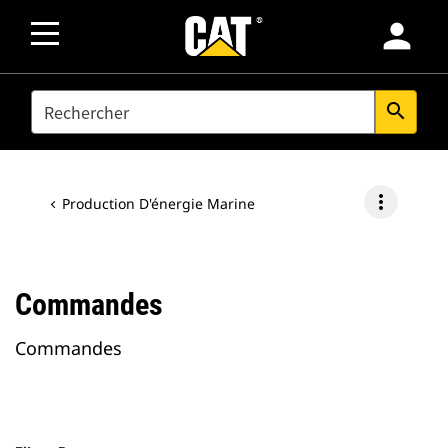
person
SEARCH
search
more_vert
Production D'énergie Marine
Commandes
Commandes