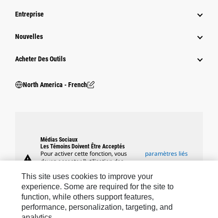
Entreprise
Nouvelles
Acheter Des Outils
North America - French
Médias Sociaux
Les Témoins Doivent Être Acceptés
Pour activer cette fonction, vous
paramètres liés
warning
devez accepter l'utilisation des
aux témoins
témoins fonctionnels, de ciblage et
This site uses cookies to improve your
de performance.
experience. Some are required for the site to
function, while others support features,
performance, personalization, targeting, and
analytics.