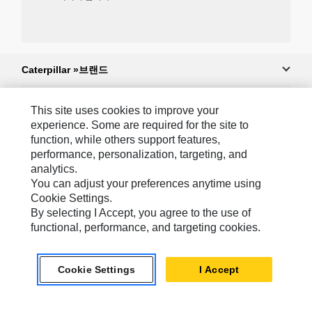
Caterpillar »브랜드
This site uses cookies to improve your
Caterpillar.com
experience. Some are required for the site to
function, while others support features,
Caterpillar에 문의
performance, personalization, targeting, and
analytics.
내 마케팅 기본 설정
You can adjust your preferences anytime using
사이트 맵
Cookie Settings.
By selecting I Accept, you agree to the use of
Cookie Settings
functional, performance, and targeting cookies.
법적 고지
개인정보취급방침
Cookie Settings
I Accept
위치정보 이용약관