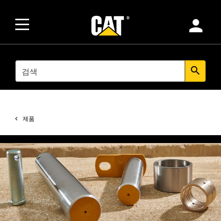
person
SEARCH
search
제품