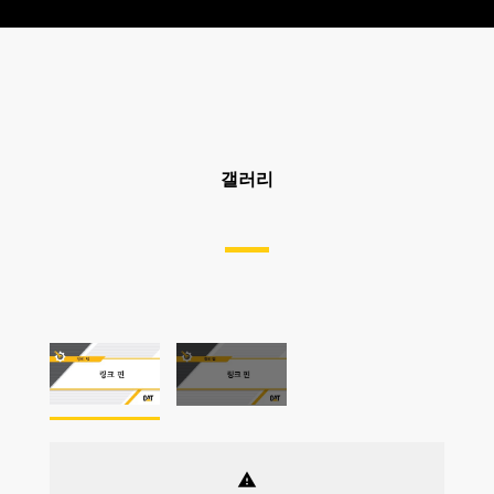
갤러리
warning