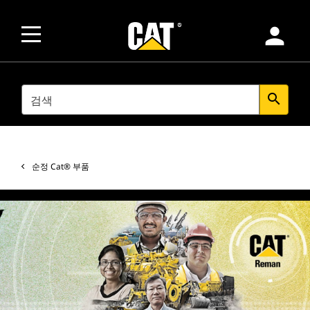
person
SEARCH
search
순정 Cat® 부품