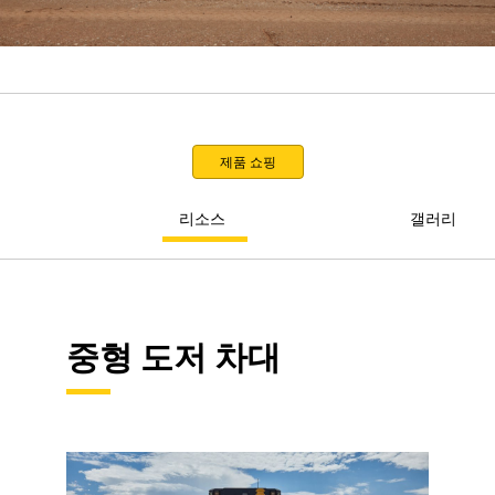
제품 쇼핑
리소스
갤러리
중형 도저 차대