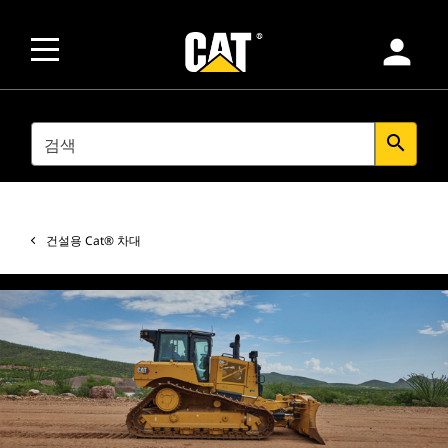
person
SEARCH
search
건설용 Cat® 차대