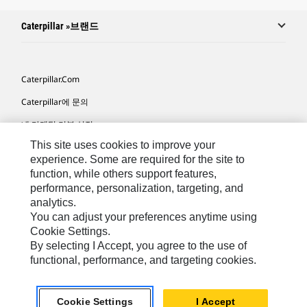
Caterpillar »브랜드
Caterpillar.com
Caterpillar에 문의
내 마케팅 기본 설정
This site uses cookies to improve your
사이트 맵
experience. Some are required for the site to
Cookie Settings
function, while others support features,
performance, personalization, targeting, and
법적 고지
analytics.
개인정보취급방침
You can adjust your preferences anytime using
Cookie Settings.
위치정보 이용약관
By selecting I Accept, you agree to the use of
functional, performance, and targeting cookies.
KR - Korean
© 2026 Caterpillar. 판권 소유
Cookie Settings
I Accept