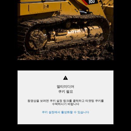
warning
멀티미디어
쿠키 필요
동영상을 보려면 쿠키 설정 링크를 클릭하고 타겟팅 쿠키를
수락하시기 바랍니다
쿠키 설정에서 활성화할 수 있습니다