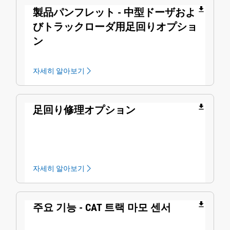
file_download
製品パンフレット - 中型ドーザおよ
びトラックローダ用足回りオプショ
ン
자세히 알아보기
file_download
足回り修理オプション
자세히 알아보기
file_download
주요 기능 - CAT 트랙 마모 센서