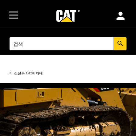
person
SEARCH
search
건설용 Cat® 차대