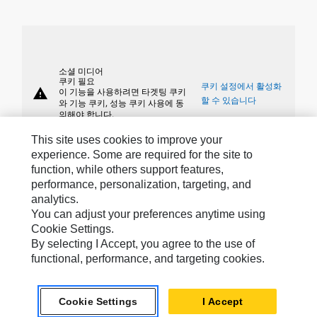
소셜 미디어
쿠키 필요
쿠키 설정에서 활성화
warning
이 기능을 사용하려면 타겟팅 쿠키
할 수 있습니다
와 기능 쿠키, 성능 쿠키 사용에 동
의해야 합니다.
This site uses cookies to improve your
experience. Some are required for the site to
function, while others support features,
performance, personalization, targeting, and
Caterpillar »브랜드
analytics.
You can adjust your preferences anytime using
Cookie Settings.
By selecting I Accept, you agree to the use of
Caterpillar.com
functional, performance, and targeting cookies.
Caterpillar에 문의
내 마케팅 기본 설정
Cookie Settings
I Accept
사이트 맵