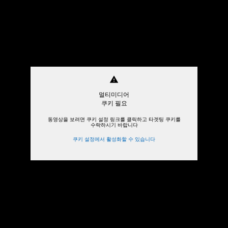
warning
멀티미디어
쿠키 필요
동영상을 보려면 쿠키 설정 링크를 클릭하고 타겟팅 쿠키를
수락하시기 바랍니다
쿠키 설정에서 활성화할 수 있습니다