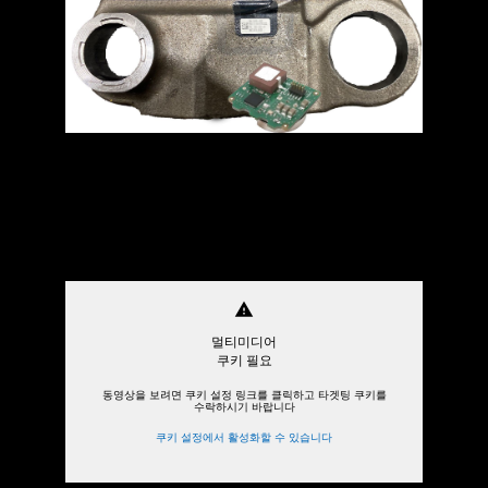
warning
멀티미디어
쿠키 필요
동영상을 보려면 쿠키 설정 링크를 클릭하고 타겟팅 쿠키를
수락하시기 바랍니다
쿠키 설정에서 활성화할 수 있습니다