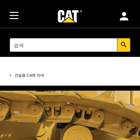
person
SEARCH
search
건설용 Cat® 차대