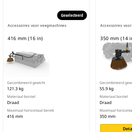
Geselecteerd
Accessoires voor veegmachines
Accessoires voo
416 mm (16 in)
350 mm (14 i
Gecombineerd gewicht
Gecombineerd gewi
121.3 kg
55.9 kg
Materiaal borstel
Materiaal borstel
Draad
Draad
Maximaal horizontaal bereik
Maximaal horizonta
416 mm
350 mm
Deta