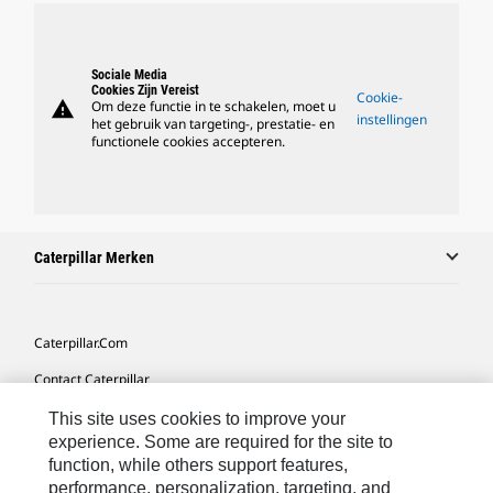
Sociale Media
Cookies Zijn Vereist
Cookie-
warning
Om deze functie in te schakelen, moet u
instellingen
het gebruik van targeting-, prestatie- en
functionele cookies accepteren.
Caterpillar Merken
Caterpillar.com
Contact Caterpillar
Mijn Marketingvoorkeuren
This site uses cookies to improve your
experience. Some are required for the site to
Site Map
function, while others support features,
performance, personalization, targeting, and
Cookie Settings