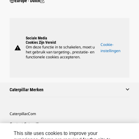
Europe ‧ Dutch
Sociale Media
Cookies Zijn Vereist
Cookie-
warning
Om deze functie in te schakelen, moet u
instellingen
het gebruik van targeting-, prestatie- en
functionele cookies accepteren.
Caterpillar Merken
Caterpillar.com
Contact Caterpillar
This site uses cookies to improve your
Mijn Marketingvoorkeuren