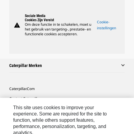
Sociale Media
Cookies Zijn Vereist
Cookie-
warning
Om deze functie in te schakelen, moet u
instellingen
het gebruik van targeting-, prestatie- en
functionele cookies accepteren.
Caterpillar Merken
Caterpillar.com
Contact Caterpillar
This site uses cookies to improve your
Mijn Marketingvoorkeuren
experience. Some are required for the site to
Site Map
function, while others support features,
performance, personalization, targeting, and
Cookie Settings
analytics.