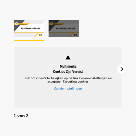
warning
Multimedia
Cookies Zijn Vereist
Klik om video's te bekijken op de link Cookie-instellingen en
accepteer Targeting-cookies
Cookie-instellingen
1
van
2
2
v