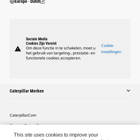
Europe ‧ Dutch
Sociale Media
Cookies Zijn Vereist
Cookie-
warning
Om deze functie in te schakelen, moet u
instellingen
het gebruik van targeting-, prestatie- en
functionele cookies accepteren.
Caterpillar Merken
Caterpillar.com
Contact Caterpillar
This site uses cookies to improve your
Mijn Marketingvoorkeuren