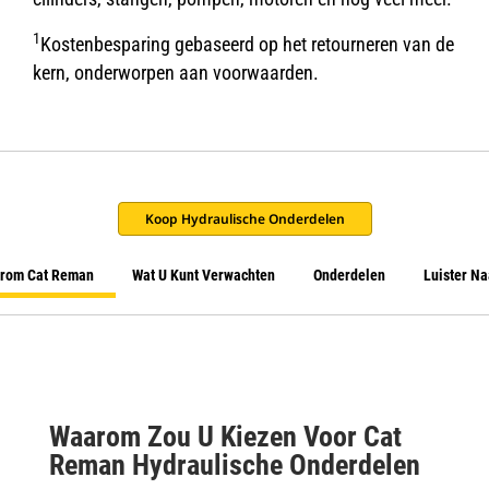
1
Kostenbesparing gebaseerd op het retourneren van de
kern, onderworpen aan voorwaarden.
Koop Hydraulische Onderdelen
rom Cat Reman
Wat U Kunt Verwachten
Onderdelen
Luister Na
Waarom Zou U Kiezen Voor Cat
Reman Hydraulische Onderdelen