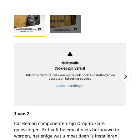
warning
Multimedia
Cookies Zijn Vereist
Klik om video's te bekijken op de link Cookie-instellingen en
accepteer Targeting-cookies
Cookie-instellingen
1
van
2
2
v
Cat Reman componenten zijn Drop-in klare
Cat
oplossingen. Er hoeft helemaal niets herbouwd te
en 
worden, het enige wat u moet doen is installeren.
ind