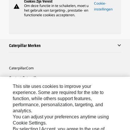
Cookies Zijn Vereist
Cookie-
warning
Om deze functie in te schakelen, moet u
instellingen
het gebruik van targeting-, prestatie- en
functionele cookies accepteren.
Caterpillar Merken
Caterpillar.com
Contact Caterpillar
This site uses cookies to improve your
Mijn Marketingvoorkeuren
experience. Some are required for the site to
Site Map
function, while others support features,
performance, personalization, targeting, and
Cookie Settings
analytics.
Legal
You can adjust your preferences anytime using
Cookie Settings.
Privacy
By selecting I Accept, you agree to the use of