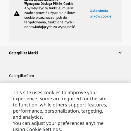
Wymagana Obsługa Plików Cookie
Aby włączyć tę funkcję, musisz
Ustawienia
warning
zaakceptować używanie plików
plików cookie
cookie przeznaczonych do
targetowania, funkcjonalnych i
odpowiadających za wydajność.
Caterpillar Marki
Caterpillar.com
Caterpillar Kontakt
This site uses cookies to improve your
Caterpillar Kontakt
experience. Some are required for the site
to function, while others support features,
Moje Preferencje Marketingowe
performance, personalization, targeting,
Site Map
and analytics.
You can adjust your preferences anytime
Cookie Settings
using Cookie Settings.