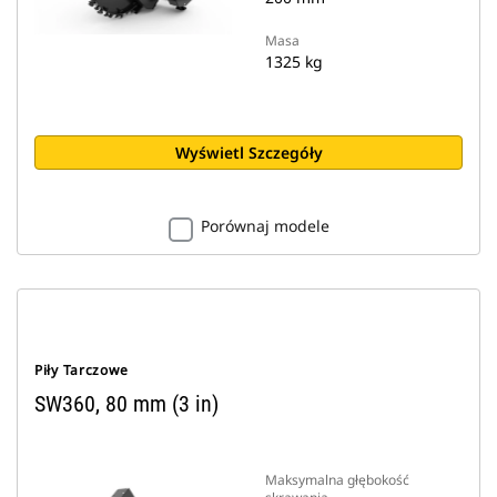
Masa
1325 kg
Wyświetl Szczegóły
Porównaj modele
Piły Tarczowe
SW360, 80 mm (3 in)
Maksymalna głębokość