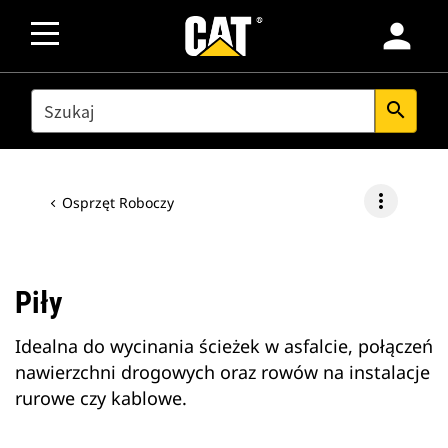
person
SEARCH
search
more_vert
Osprzęt Roboczy
Piły
Idealna do wycinania ścieżek w asfalcie, połączeń
nawierzchni drogowych oraz rowów na instalacje
rurowe czy kablowe.