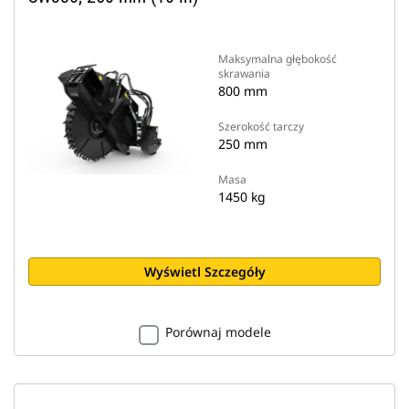
Maksymalna głębokość
skrawania
800 mm
Szerokość tarczy
250 mm
Masa
1450 kg
Wyświetl Szczegóły
Porównaj modele