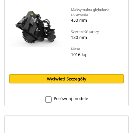
Maksymalna głębokość
skrawania
450 mm
Szerokość tarczy
130 mm
Masa
1016 kg
Wyświetl Szczegóły
Porównaj modele