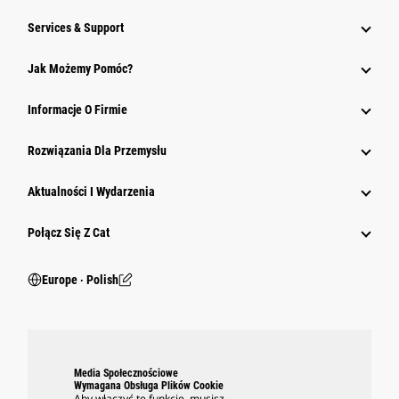
Services & Support
Jak Możemy Pomóc?
Informacje O Firmie
Rozwiązania Dla Przemysłu
Aktualności I Wydarzenia
Połącz Się Z Cat
Europe ‧ Polish
Media Społecznościowe
Wymagana Obsługa Plików Cookie
Aby włączyć tę funkcję, musisz