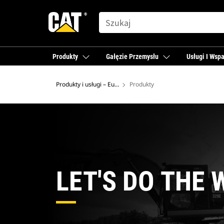
SEARCH
Produkty
Gałęzie Przemysłu
Usługi I Wspa
Produkty i usługi – Europa
Produkty
LET'S DO THE 