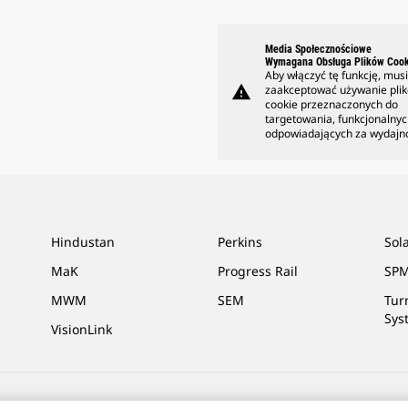
Media Społecznościowe
Wymagana Obsługa Plików Cook
Aby włączyć tę funkcję, mus
warning
zaakceptować używanie pli
cookie przeznaczonych do
targetowania, funkcjonalnyc
odpowiadających za wydajn
Hindustan
Perkins
Sol
MaK
Progress Rail
SPM
MWM
SEM
Tur
Sys
VisionLink