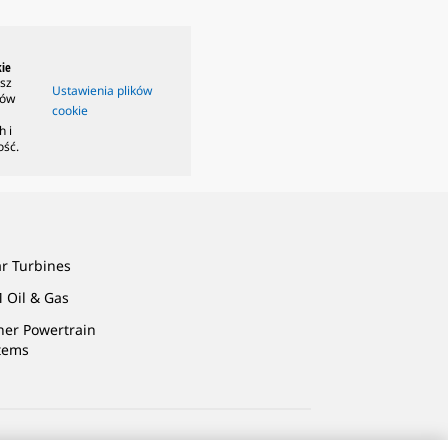
ie
isz
Ustawienia plików
ków
cookie
h i
ość.
ar Turbines
 Oil & Gas
ner Powertrain
tems