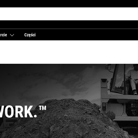
rcie
Części
WORK.™