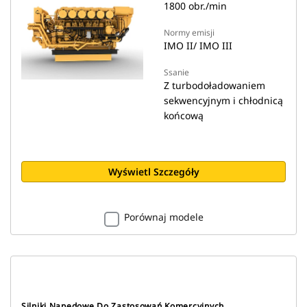
1800 obr./min
Normy emisji
IMO II/ IMO III
Ssanie
Z turbodoładowaniem
sekwencyjnym i chłodnicą
końcową
Wyświetl Szczegóły
Porównaj modele
Silniki Napędowe Do Zastosowań Komercyjnych