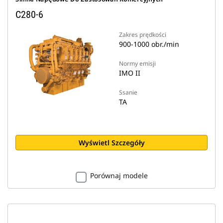
C280-6
Zakres prędkości
900-1000 obr./min
Normy emisji
IMO II
Ssanie
TA
Wyświetl Szczegóły
Porównaj modele