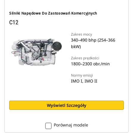
Silniki Napędowe Do Zastosowań Komercyjnych
C12
Zakres mocy
340–490 bhp (254–366
bkW)
Zakres prędkości
1800–2300 obr./min
Normy emisji
IMO I, IMO II
Wyświetl Szczegóły
Porównaj modele