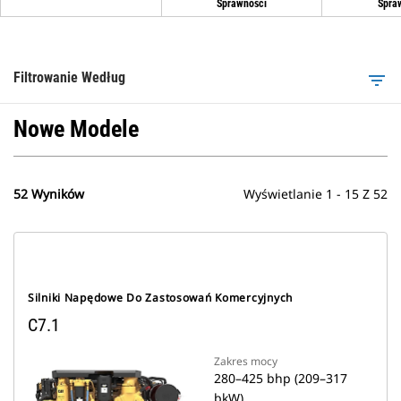
Sprawności
Spra
Filtrowanie Według
filter_list
Nowe Modele
52 Wyników
Wyświetlanie 1 - 15 Z 52
Silniki Napędowe Do Zastosowań Komercyjnych
C7.1
Zakres mocy
280–425 bhp (209–317
bkW)