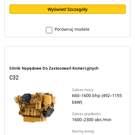
Wyświetl Szczegóły
Porównaj modele
Silniki Napędowe Do Zastosowań Komercyjnych
C32
Zakres mocy
660–1600 bhp (492–1193
bkW)
Zakres prędkości
1600–2300 obr./min
Normy emisji