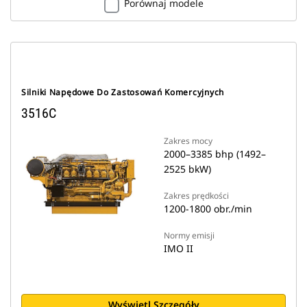
Porównaj modele
Silniki Napędowe Do Zastosowań Komercyjnych
3516C
Zakres mocy
2000–3385 bhp (1492–
2525 bkW)
Zakres prędkości
1200-1800 obr./min
Normy emisji
IMO II
Wyświetl Szczegóły