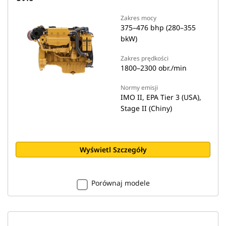
Zakres mocy
375–476 bhp (280–355
bkW)
Zakres prędkości
1800–2300 obr./min
Normy emisji
IMO II, EPA Tier 3 (USA),
Stage II (Chiny)
Wyświetl Szczegóły
Porównaj modele