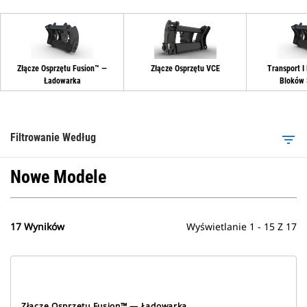
Złącze Osprzętu Fusion™ —
Złącze Osprzętu VCE
Transport I
Ładowarka
Bloków 
Filtrowanie Według
filter_list
Nowe Modele
17 Wyników
Wyświetlanie 1 - 15 Z 17
Złącze Osprzętu Fusion™ — Ładowarka