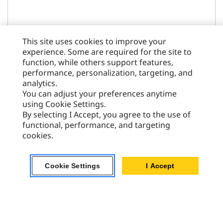
Złącze Osprzętu Fusion™ — Ładowarka
This site uses cookies to improve your
Złącze osprzętu 982 Fusion
experience. Some are required for the site to
function, while others support features,
performance, personalization, targeting, and
Masa
analytics.
1048 kg
You can adjust your preferences anytime
using Cookie Settings.
By selecting I Accept, you agree to the use of
functional, performance, and targeting
cookies.
Wyświetl Szczegóły
Cookie Settings
I Accept
Porównaj modele