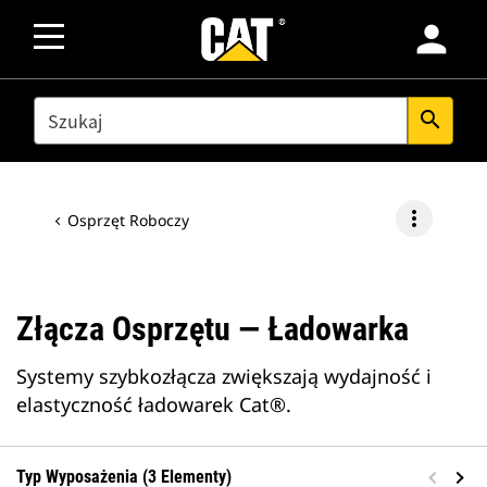
person
SEARCH
search
more_vert
Osprzęt Roboczy
Złącza Osprzętu — Ładowarka
Systemy szybkozłącza zwiększają wydajność i
elastyczność ładowarek Cat®.
Typ Wyposażenia (3 Elementy)