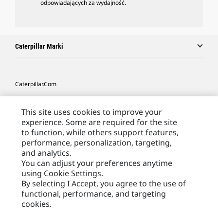
odpowiadających za wydajność.
Caterpillar Marki
Caterpillar.com
Caterpillar Kontakt
This site uses cookies to improve your
Caterpillar Kontakt
experience. Some are required for the site
to function, while others support features,
Moje Preferencje Marketingowe
performance, personalization, targeting,
Site Map
and analytics.
You can adjust your preferences anytime
Cookie Settings
using Cookie Settings.
Legal
By selecting I Accept, you agree to the use of
functional, performance, and targeting
Privacy
cookies.