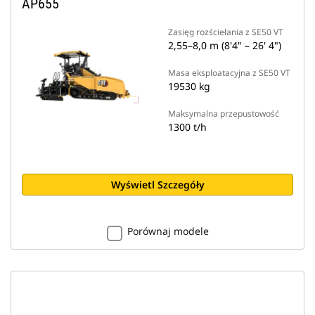
AP655
Zasięg rozściełania z SE50 VT
2,55–8,0 m (8'4" – 26' 4")
Masa eksploatacyjna z SE50 VT
19530 kg
Maksymalna przepustowość
1300 t/h
Wyświetl Szczegóły
Porównaj modele