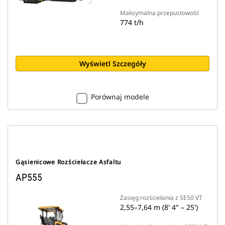
Maksymalna przepustowość
774 t/h
Wyświetl Szczegóły
Porównaj modele
Gąsienicowe Rozściełacze Asfaltu
AP555
Zasięg rozściełania z SE50 VT
2,55–7,64 m (8' 4" – 25')