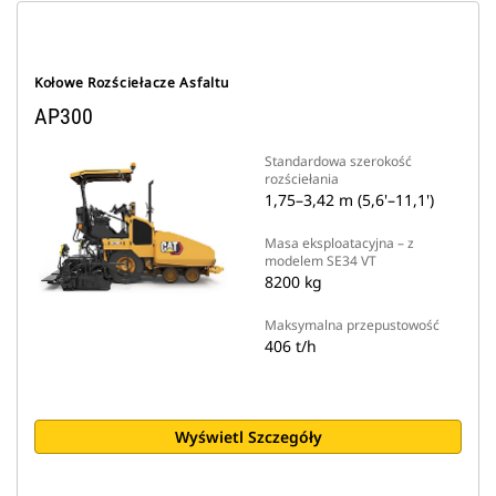
Kołowe Rozściełacze Asfaltu
AP300
Standardowa szerokość
rozściełania
1,75–3,42 m (5,6'–11,1')
Masa eksploatacyjna – z
modelem SE34 VT
8200 kg
Maksymalna przepustowość
406 t/h
Wyświetl Szczegóły