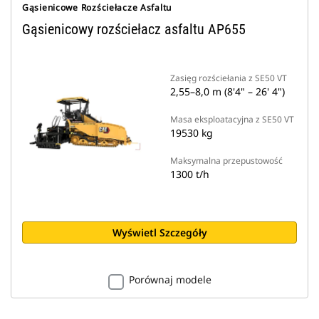
Gąsienicowe Rozściełacze Asfaltu
Gąsienicowy rozściełacz asfaltu AP655
Zasięg rozściełania z SE50 VT
2,55–8,0 m (8'4" – 26' 4")
Masa eksploatacyjna z SE50 VT
19530 kg
Maksymalna przepustowość
1300 t/h
Wyświetl Szczegóły
Porównaj modele