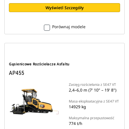
Wyświetl Szczegóły
Porównaj modele
Gąsienicowe Rozściełacze Asfaltu
AP455
Zasięg rozściełania z SE47 VT
2,4–6,0 m (7' 10" – 19' 8")
Masa eksploatacyjna z SE47 VT
14929 kg
Maksymalna przepustowość
774 t/h