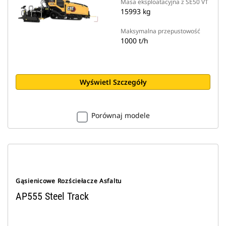
Masa eksploatacyjna z SE50 VT
15993 kg
Maksymalna przepustowość
1000 t/h
Wyświetl Szczegóły
Porównaj modele
Gąsienicowe Rozściełacze Asfaltu
AP555 Steel Track