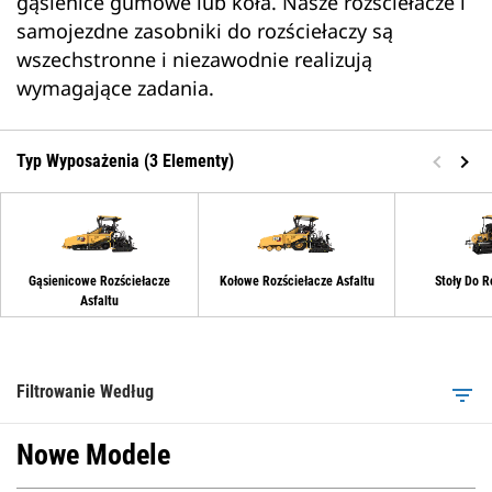
gąsienice gumowe lub koła. Nasze rozściełacze i
samojezdne zasobniki do rozściełaczy są
wszechstronne i niezawodnie realizują
wymagające zadania.
Typ Wyposażenia (3 Elementy)
Gąsienicowe Rozściełacze
Kołowe Rozściełacze Asfaltu
Stoły Do R
Asfaltu
Filtrowanie Według
filter_list
Nowe Modele