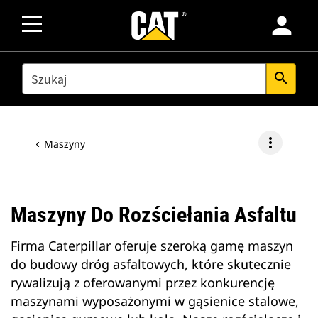
person
SEARCH
search
more_vert
Maszyny
Maszyny Do Rozściełania Asfaltu
Firma Caterpillar oferuje szeroką gamę maszyn
do budowy dróg asfaltowych, które skutecznie
rywalizują z oferowanymi przez konkurencję
maszynami wyposażonymi w gąsienice stalowe,