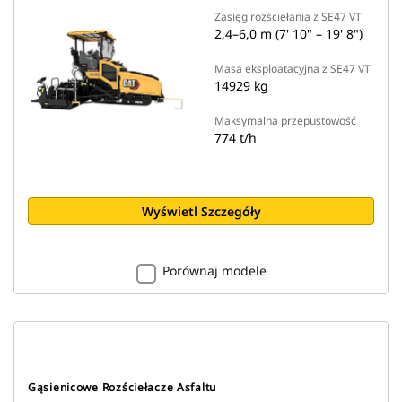
Zasięg rozściełania z SE47 VT
2,4–6,0 m (7' 10" – 19' 8")
Masa eksploatacyjna z SE47 VT
14929 kg
Maksymalna przepustowość
774 t/h
Wyświetl Szczegóły
Porównaj modele
Gąsienicowe Rozściełacze Asfaltu