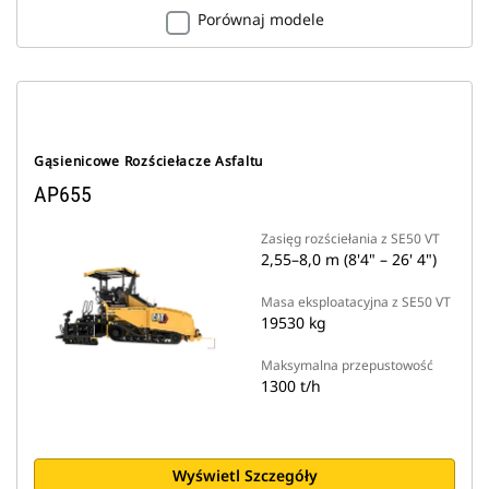
Porównaj modele
Gąsienicowe Rozściełacze Asfaltu
AP655
Zasięg rozściełania z SE50 VT
2,55–8,0 m (8'4" – 26' 4")
Masa eksploatacyjna z SE50 VT
19530 kg
Maksymalna przepustowość
1300 t/h
Wyświetl Szczegóły