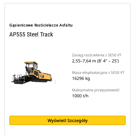
Gąsienicowe Rozściełacze Asfaltu
AP555 Steel Track
Zasięg rozściełania z SE50 VT
2,55–7,64 m (8' 4" – 25')
Masa eksploatacyjna z SE50 VT
16296 kg
Maksymalna przepustowość
1000 t/h
Wyświetl Szczegóły