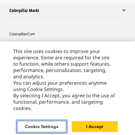
Caterpillar Marki
Caterpillar.com
Caterpillar Kontakt
This site uses cookies to improve your
Caterpillar Kontakt
experience. Some are required for the site
to function, while others support features,
Moje Preferencje Marketingowe
performance, personalization, targeting,
Site Map
and analytics.
You can adjust your preferences anytime
Cookie Settings
using Cookie Settings.
Legal
By selecting I Accept, you agree to the use of
functional, performance, and targeting
Privacy
cookies.
Europe - Polish
© 2026 Caterpillar. Wszelkie prawa zastrzeżone.
Cookie Settings
I Accept