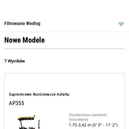
Filtrowanie Według
filter_list
Nowe Modele
7 Wyników
Gąsienicowe Rozściełacze Asfaltu
AP355
Standardowa szerokość
rozściełania
1.75-3.42 m (5' 9" - 11' 2")