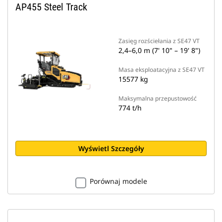
AP455 Steel Track
Zasięg rozściełania z SE47 VT
2,4–6,0 m (7' 10" – 19' 8")
Masa eksploatacyjna z SE47 VT
15577 kg
Maksymalna przepustowość
774 t/h
Wyświetl Szczegóły
Porównaj modele