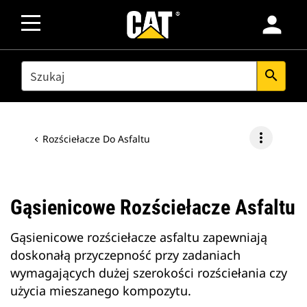
person
SEARCH
search
more_vert
Rozściełacze Do Asfaltu
Gąsienicowe Rozściełacze Asfaltu
Gąsienicowe rozściełacze asfaltu zapewniają
doskonałą przyczepność przy zadaniach
wymagających dużej szerokości rozściełania czy
użycia mieszanego kompozytu.