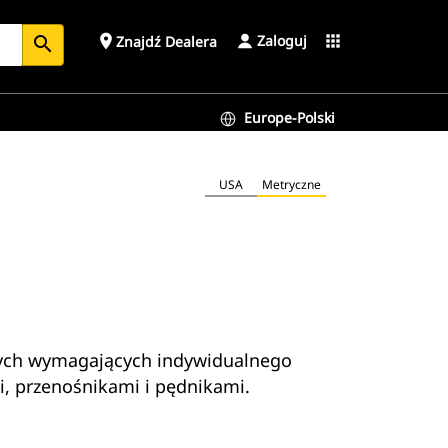
Zaloguj
place
apps
Znajdź Dealera
search
Europe-Polski
USA
Metryczne
czych wymagających indywidualnego
, przenośnikami i pędnikami.