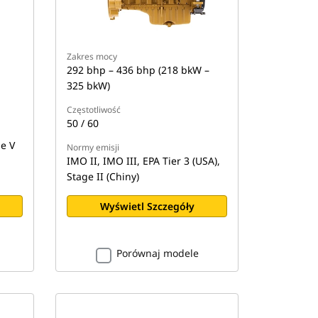
Zakres mocy
292 bhp – 436 bhp (218 bkW –
325 bkW)
Częstotliwość
50 / 60
ge V
Normy emisji
IMO II, IMO III, EPA Tier 3 (USA),
Stage II (Chiny)
Wyświetl Szczegóły
Porównaj modele