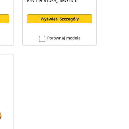
EPA Tier 4 (USA), IMO II/III
Wyświetl Szczegóły
Porównaj modele