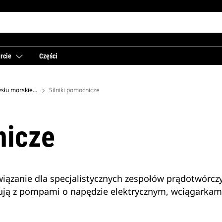
rcie
Części
Układy zasilania dla przemysłu morskiego
Silniki pomocnicze
nicze
wiązanie dla specjalistycznych zespołów prądotwór
ują z pompami o napędzie elektrycznym, wciągarkami