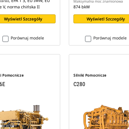
II/III, EPA T 3, EU IWW, EU
Maksymalna moc znamionowa
e V, norma chińska II
874 bkW
Wyświetl Szczegóły
Wyświetl Szczegóły
Porównaj modele
Porównaj modele
ki Pomocnicze
Silniki Pomocnicze
6E
C280