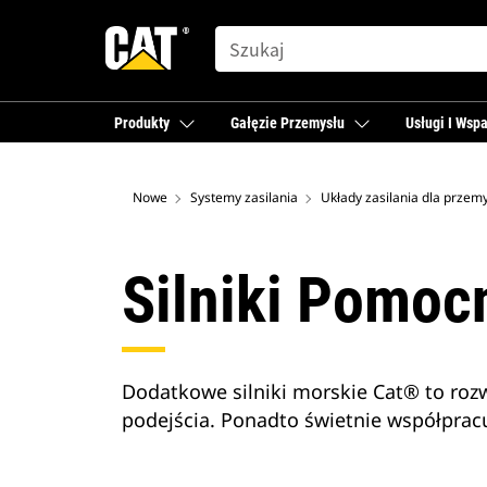
SEARCH
Produkty
Gałęzie Przemysłu
Usługi I Wspa
Nowe
Systemy zasilania
Silniki Pomoc
Dodatkowe silniki morskie Cat® to roz
podejścia. Ponadto świetnie współprac