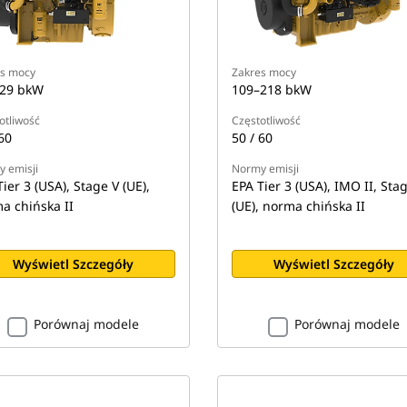
s mocy
Zakres mocy
29 bkW
109–218 bkW
otliwość
Częstotliwość
60
50 / 60
 emisji
Normy emisji
ier 3 (USA), Stage V (UE),
EPA Tier 3 (USA), IMO II, Sta
a chińska II
(UE), norma chińska II
Wyświetl Szczegóły
Wyświetl Szczegóły
Porównaj modele
Porównaj modele