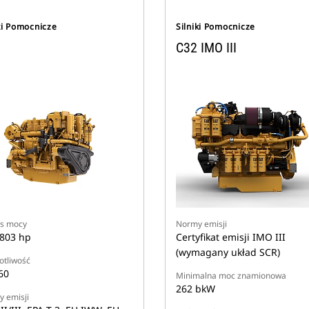
ki Pomocnicze
Silniki Pomocnicze
C32 IMO III
s mocy
Normy emisji
803 hp
Certyfikat emisji IMO III
(wymagany układ SCR)
otliwość
60
Minimalna moc znamionowa
262 bkW
 emisji