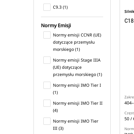
C9.3 (1)
Silni
C18
Normy Emisji
Normy emisji CCNR (UE)
dotyczące przemysłu
morskiego (1)
Normy emisji Stage IIIA
(UE) dotyczące
przemysłu morskiego (1)
Normy emisji IMO Tier I
(1)
Zakre
404–
Normy emisji IMO Tier II
(4)
Częst
50 / 
Normy emisji IMO Tier
III (3)
Normy