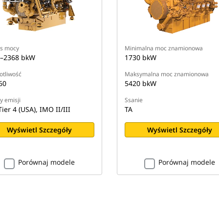
s mocy
Minimalna moc znamionowa
–2368 bkW
1730 bkW
otliwość
Maksymalna moc znamionowa
60
5420 bkW
 emisji
Ssanie
ier 4 (USA), IMO II/III
TA
Wyświetl Szczegóły
Wyświetl Szczegóły
Porównaj modele
Porównaj modele