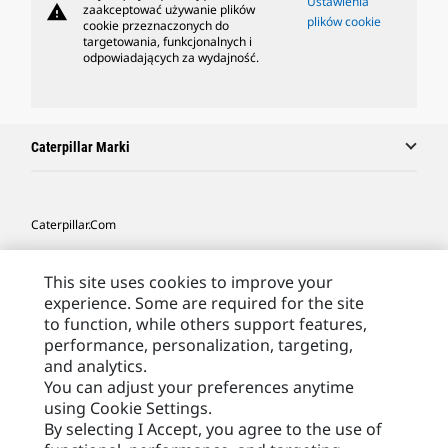
Ustawienia
warning
zaakceptować używanie plików
plików cookie
cookie przeznaczonych do
targetowania, funkcjonalnych i
odpowiadających za wydajność.
Caterpillar Marki
Caterpillar.com
Caterpillar Kontakt
This site uses cookies to improve your
Caterpillar Kontakt
experience. Some are required for the site
to function, while others support features,
Moje Preferencje Marketingowe
performance, personalization, targeting,
Site Map
and analytics.
You can adjust your preferences anytime
Cookie Settings
using Cookie Settings.
Legal
By selecting I Accept, you agree to the use of