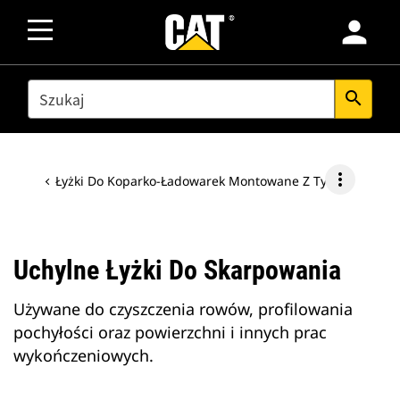
person
SEARCH
search
more_vert
Łyżki Do Koparko-Ładowarek Montowane Z Tyłu
Uchylne Łyżki Do Skarpowania
Używane do czyszczenia rowów, profilowania
pochyłości oraz powierzchni i innych prac
wykończeniowych.