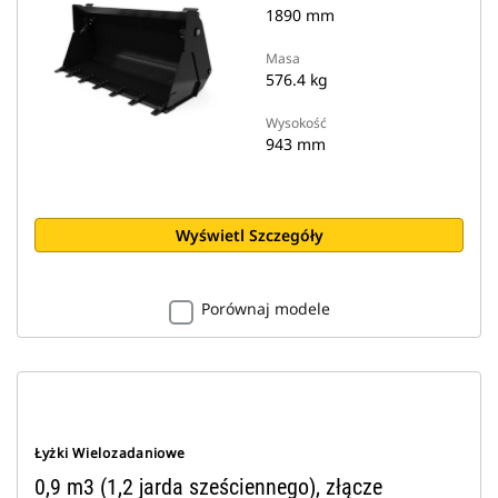
1890 mm
Masa
576.4 kg
Wysokość
943 mm
Wyświetl Szczegóły
Porównaj modele
Łyżki Wielozadaniowe
0,9 m3 (1,2 jarda sześciennego), złącze