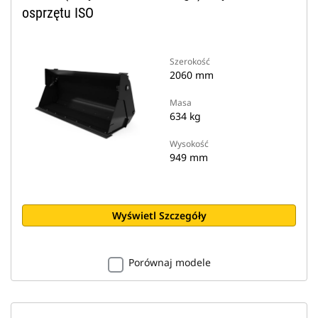
osprzętu ISO
Szerokość
2060 mm
Masa
634 kg
Wysokość
949 mm
Wyświetl Szczegóły
Porównaj modele