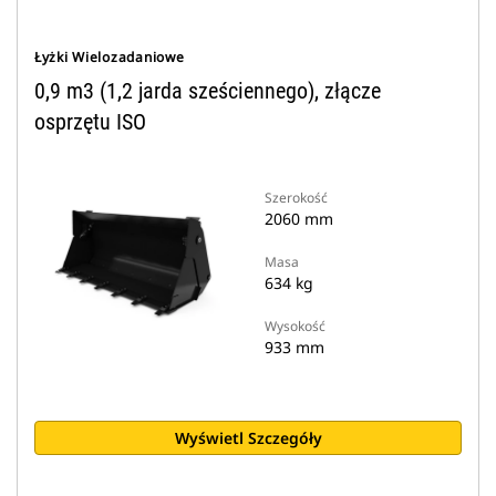
Łyżki Wielozadaniowe
0,9 m3 (1,2 jarda sześciennego), złącze
osprzętu ISO
Szerokość
2060 mm
Masa
634 kg
Wysokość
933 mm
Wyświetl Szczegóły