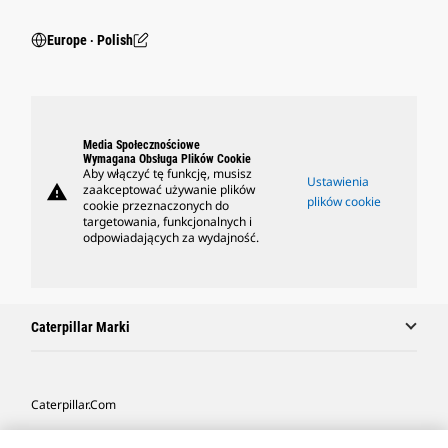
Europe ‧ Polish
Media Społecznościowe
Wymagana Obsługa Plików Cookie
Aby włączyć tę funkcję, musisz
Ustawienia
warning
zaakceptować używanie plików
plików cookie
cookie przeznaczonych do
targetowania, funkcjonalnych i
odpowiadających za wydajność.
Caterpillar Marki
Caterpillar.com
Caterpillar Kontakt