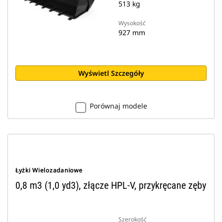
513 kg
Wysokość
927 mm
Wyświetl Szczegóły
Porównaj modele
Łyżki Wielozadaniowe
0,8 m3 (1,0 yd3), złącze HPL-V, przykręcane zęby
Szerokość