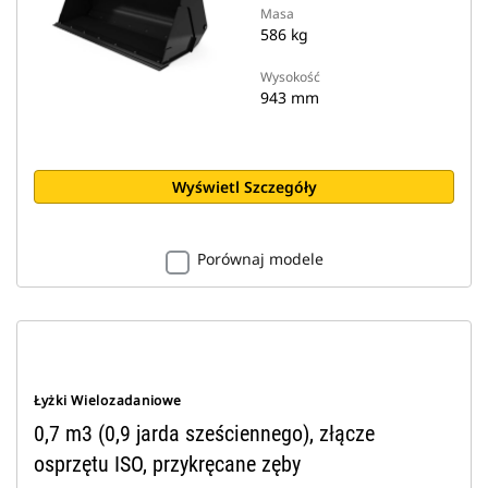
Masa
586 kg
Wysokość
943 mm
Wyświetl Szczegóły
Porównaj modele
Łyżki Wielozadaniowe
0,7 m3 (0,9 jarda sześciennego), złącze
osprzętu ISO, przykręcane zęby