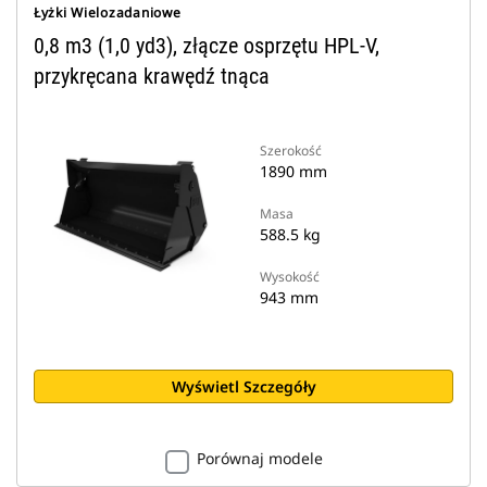
Łyżki Wielozadaniowe
0,8 m3 (1,0 yd3), złącze osprzętu HPL-V,
przykręcana krawędź tnąca
Szerokość
1890 mm
Masa
588.5 kg
Wysokość
943 mm
Wyświetl Szczegóły
Porównaj modele