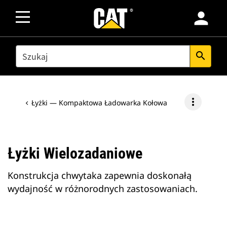
person
SEARCH
search
more_vert
Łyżki — Kompaktowa Ładowarka Kołowa
Łyżki Wielozadaniowe
Konstrukcja chwytaka zapewnia doskonałą
wydajność w różnorodnych zastosowaniach.