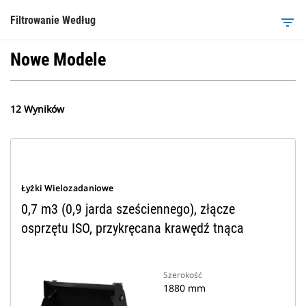
Filtrowanie Według
filter_list
Nowe Modele
12 Wyników
Łyżki Wielozadaniowe
0,7 m3 (0,9 jarda sześciennego), złącze
osprzętu ISO, przykręcana krawędź tnąca
Szerokość
1880 mm