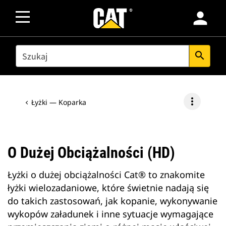
person
SEARCH
search
more_vert
Łyżki — Koparka
O Dużej Obciążalności (HD)
Łyżki o dużej obciążalności Cat® to znakomite
łyżki wielozadaniowe, które świetnie nadają się
do takich zastosowań, jak kopanie, wykonywanie
wykopów załadunek i inne sytuacje wymagające