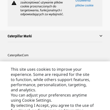
Ustawienia
warning
zaakceptować używanie plików
plików cookie
cookie przeznaczonych do
targetowania, funkcjonalnych i
odpowiadających za wydajność.
Caterpillar Marki
Caterpillar.com
Caterpillar Kontakt
This site uses cookies to improve your
Caterpillar Kontakt
experience. Some are required for the site
to function, while others support features,
Moje Preferencje Marketingowe
performance, personalization, targeting,
Site Map
and analytics.
You can adjust your preferences anytime
Cookie Settings
using Cookie Settings.
Legal
By selecting I Accept, you agree to the use of