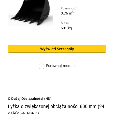
Pojemność
0.76 m³
Masa
501 kg
Wyświetl Szczegóły
Porównaj modele
O Dużej Obciążalności (HD)
Łyżka o zwiększonej obciążalności 600 mm (24
cale): 550-9677