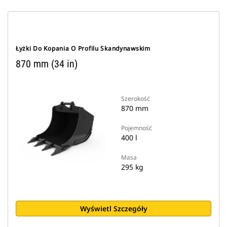
Łyżki Do Kopania O Profilu Skandynawskim
870 mm (34 in)
Szerokość
870 mm
Pojemność
400 l
Masa
295 kg
Wyświetl Szczegóły