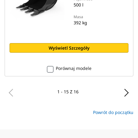
500 l
Masa
392 kg
Wyświetl Szczegóły
Porównaj modele
1 - 15 Z 16
Powrót do początku