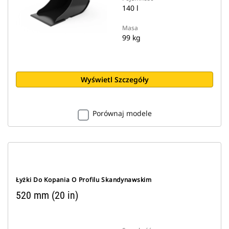
140 l
Masa
99 kg
Wyświetl Szczegóły
Porównaj modele
Łyżki Do Kopania O Profilu Skandynawskim
520 mm (20 in)