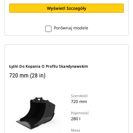
Wyświetl Szczegóły
Porównaj modele
Łyżki Do Kopania O Profilu Skandynawskim
720 mm (28 in)
Szerokość
720 mm
Pojemność
280 l
Masa