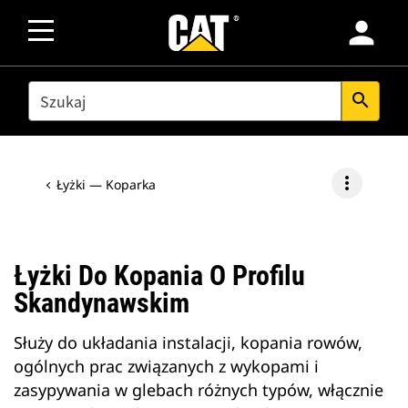
person
SEARCH
search
more_vert
Łyżki — Koparka
Łyżki Do Kopania O Profilu
Skandynawskim
Służy do układania instalacji, kopania rowów,
ogólnych prac związanych z wykopami i
zasypywania w glebach różnych typów, włącznie