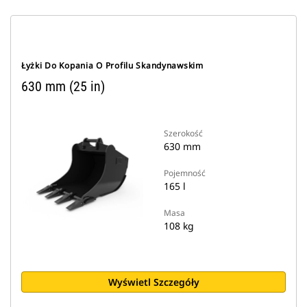
Łyżki Do Kopania O Profilu Skandynawskim
630 mm (25 in)
Szerokość
630 mm
Pojemność
165 l
Masa
108 kg
Wyświetl Szczegóły