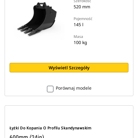
Szerokość
520 mm
Pojemność
145 l
Masa
100 kg
Wyświetl Szczegóły
Porównaj modele
Łyżki Do Kopania O Profilu Skandynawskim
600mm (24in)