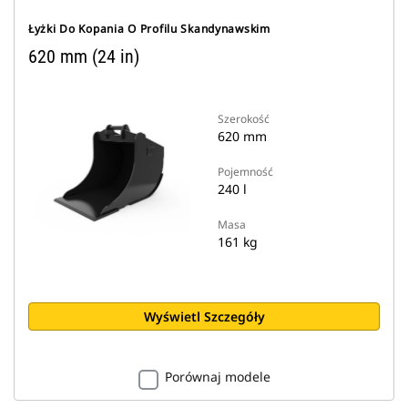
Łyżki Do Kopania O Profilu Skandynawskim
620 mm (24 in)
Szerokość
620 mm
Pojemność
240 l
Masa
161 kg
Wyświetl Szczegóły
Porównaj modele