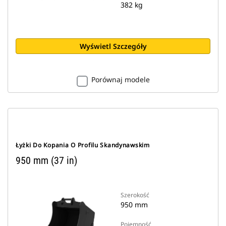
382 kg
Wyświetl Szczegóły
Porównaj modele
Łyżki Do Kopania O Profilu Skandynawskim
950 mm (37 in)
Szerokość
950 mm
Pojemność