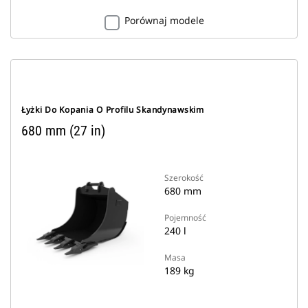
Porównaj modele
Łyżki Do Kopania O Profilu Skandynawskim
680 mm (27 in)
Szerokość
680 mm
Pojemność
240 l
Masa
189 kg