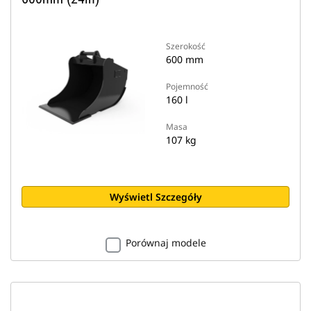
Szerokość
600 mm
Pojemność
160 l
Masa
107 kg
Wyświetl Szczegóły
Porównaj modele