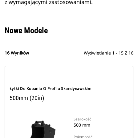
z wymagającymi zastosowaniami.
Nowe Modele
16 Wyników
Wyświetlanie 1 - 15 Z 16
Łyżki Do Kopania O Profilu Skandynawskim
500mm (20in)
Szerokość
500 mm
Pojemność