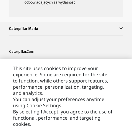
odpowiadających za wydajność.
Caterpillar Marki
Caterpillar.com
Caterpillar Kontakt
This site uses cookies to improve your
Caterpillar Kontakt
experience. Some are required for the site
to function, while others support features,
Moje Preferencje Marketingowe
performance, personalization, targeting,
Site Map
and analytics.
You can adjust your preferences anytime
Cookie Settings
using Cookie Settings.
Legal
By selecting I Accept, you agree to the use of
functional, performance, and targeting
Privacy
cookies.