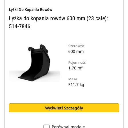
Łyżki Do Kopania Rowów
Łyżka do kopania rowów 600 mm (23 cale):
514-7846
Szerokość
600 mm
Pojemność
1.76 m³
Masa
511.7 kg
Wyświetl Szczegóły
Porównaj modele