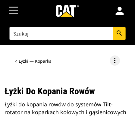
person
SEARCH
search
more_vert
Łyżki — Koparka
Łyżki Do Kopania Rowów
Łyżki do kopania rowów do systemów Tilt-
rotator na koparkach kołowych i gąsienicowych