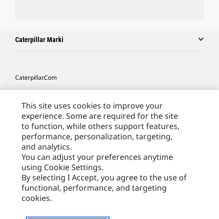
Caterpillar Marki
Caterpillar.com
Caterpillar Kontakt
This site uses cookies to improve your
Caterpillar Kontakt
experience. Some are required for the site
to function, while others support features,
Moje Preferencje Marketingowe
performance, personalization, targeting,
Site Map
and analytics.
You can adjust your preferences anytime
Cookie Settings
using Cookie Settings.
Legal
By selecting I Accept, you agree to the use of
functional, performance, and targeting
Privacy
cookies.