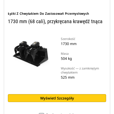
Łyżki Z Chwytakiem Do Zastosowań Przemysłowych
1730 mm (68 cali), przykręcana krawędź tnąca
Szerokość
1730 mm
Masa
504 kg
Wysokość — z zamkniętym
chwytakiem
525 mm
Wyświetl Szczegóły