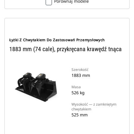
Porównaj modele
Łyżki Z Chwytakiem Do Zastosowań Przemysłowych
1883 mm (74 cale), przykręcana krawędź tnąca
Szerokość
1883 mm
Masa
526 kg
Wysokość — z zamkniętym
chwytakiem
525 mm