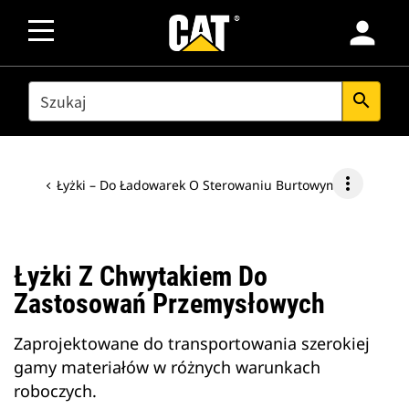
person
SEARCH
search
more_vert
Łyżki – Do Ładowarek O Sterowaniu Burtowym
Łyżki Z Chwytakiem Do
Zastosowań Przemysłowych
Zaprojektowane do transportowania szerokiej
gamy materiałów w różnych warunkach
roboczych.