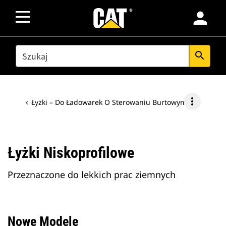
person
SEARCH
search
more_vert
Łyżki – Do Ładowarek O Sterowaniu Burtowym
Łyżki Niskoprofilowe
Przeznaczone do lekkich prac ziemnych
Nowe Modele