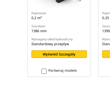
Pojemność
Poje
0.2 m³
0.25
Szerokość
Szero
1386 mm
139
Wymagany układ hydrauliczny
Wymag
Standardowy przepływ
Stan
Wyświetl Szczegóły
Porównaj modele