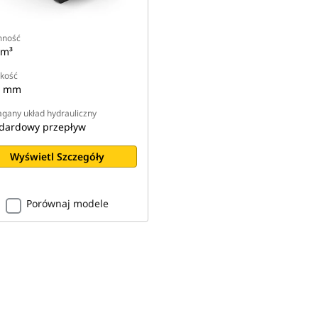
mność
 m³
kość
0 mm
any układ hydrauliczny
dardowy przepływ
Wyświetl Szczegóły
Porównaj modele