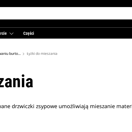
rcie
Części
Łyżki – do ładowarek o sterowaniu burtowym
Łyżki do mieszania
zania
owane drzwiczki zsypowe umożliwiają mieszanie mater