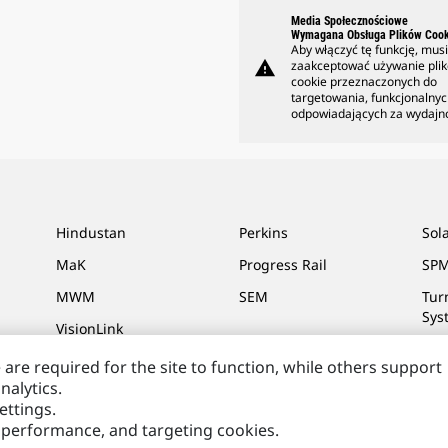
Media Społecznościowe
Wymagana Obsługa Plików Cook
Aby włączyć tę funkcję, mus
warning
zaakceptować używanie pli
cookie przeznaczonych do
targetowania, funkcjonalnyc
odpowiadających za wydajn
Hindustan
Perkins
Sol
MaK
Progress Rail
SPM
MWM
SEM
Tur
Sys
VisionLink
are required for the site to function, while others support
nalytics.
ettings.
akt
Moje Preferencje Marketingowe
Site Map
Cookie Settings
Legal
P
l, performance, and targeting cookies.