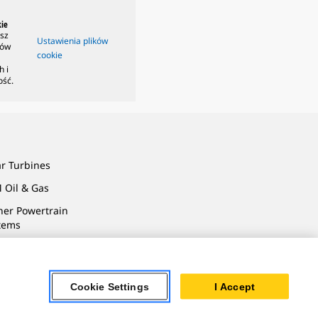
ie
isz
Ustawienia plików
ków
cookie
h i
ość.
ar Turbines
 Oil & Gas
ner Powertrain
tems
Cookie Settings
I Accept
rivacy