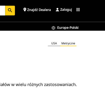
Zaloguj
place
apps
Znajdź Dealera
search
Europe-Polski
USA
Metryczne
iałów w wielu różnych zastosowaniach.