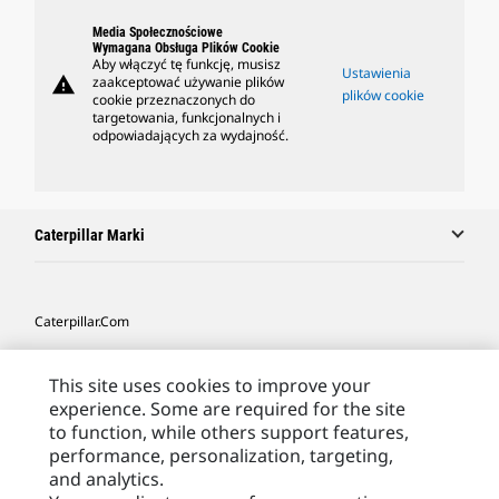
Media Społecznościowe
Wymagana Obsługa Plików Cookie
Aby włączyć tę funkcję, musisz
Ustawienia
warning
zaakceptować używanie plików
plików cookie
cookie przeznaczonych do
targetowania, funkcjonalnych i
odpowiadających za wydajność.
Caterpillar Marki
Caterpillar.com
Caterpillar Kontakt
This site uses cookies to improve your
Caterpillar Kontakt
experience. Some are required for the site
to function, while others support features,
Moje Preferencje Marketingowe
performance, personalization, targeting,
Site Map
and analytics.