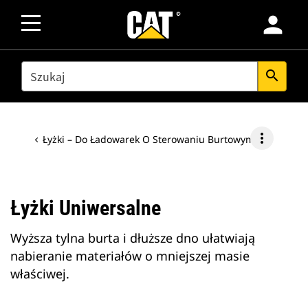
person
SEARCH
search
more_vert
Łyżki – Do Ładowarek O Sterowaniu Burtowym
Łyżki Uniwersalne
Wyższa tylna burta i dłuższe dno ułatwiają
nabieranie materiałów o mniejszej masie
właściwej.