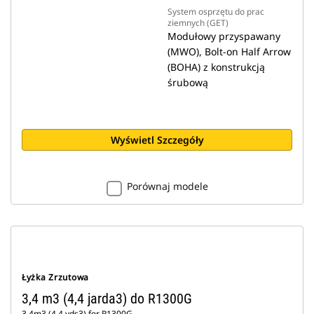
System osprzętu do prac
ziemnych (GET)
Modułowy przyspawany
(MWO), Bolt-on Half Arrow
(BOHA) z konstrukcją
śrubową
Wyświetl Szczegóły
Porównaj modele
Łyżka Zrzutowa
3,4 m3 (4,4 jarda3) do R1300G
3.4m3 (4.4 yds3) for R1300G