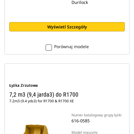
Durilock
Wyświetl Szczegóły
Porównaj modele
Łyżka Zrzutowa
7,2 m3 (9,4 jarda3) do R1700
7.2m3 (9.4 yds3) for R1700 & R1700 XE
Numer katalogowy grupy łyżki
616-0585
Model maszyny