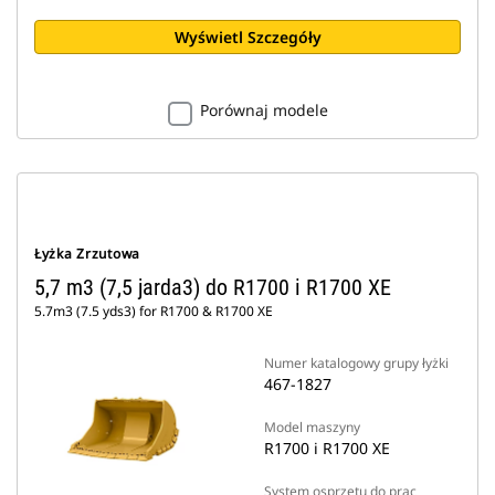
Wyświetl Szczegóły
Porównaj modele
Łyżka Zrzutowa
5,7 m3 (7,5 jarda3) do R1700 i R1700 XE
5.7m3 (7.5 yds3) for R1700 & R1700 XE
Numer katalogowy grupy łyżki
467-1827
Model maszyny
R1700 i R1700 XE
System osprzętu do prac