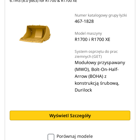
6.1m3 (8.0 yds3) for R1700 & R1700 XE
Numer katalogowy grupy łyżki
467-1828
Model maszyny
R1700 i R1700 XE
System osprzętu do prac
ziemnych (GET)
Modułowy przyspawany
(MWO), Bolt-On-Half-
Arrow (BOHA) z
konstrukcją śrubową,
Durilock
Wyświetl Szczegóły
Porównaj modele