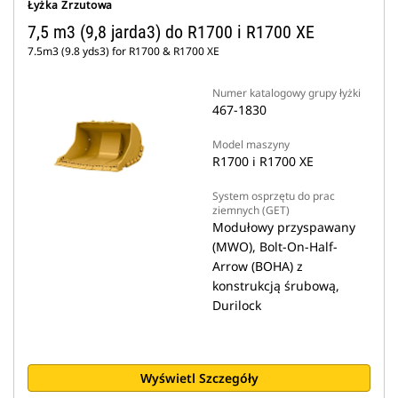
Łyżka Zrzutowa
7,5 m3 (9,8 jarda3) do R1700 i R1700 XE
7.5m3 (9.8 yds3) for R1700 & R1700 XE
Numer katalogowy grupy łyżki
467-1830
Model maszyny
R1700 i R1700 XE
System osprzętu do prac
ziemnych (GET)
Modułowy przyspawany
(MWO), Bolt-On-Half-
Arrow (BOHA) z
konstrukcją śrubową,
Durilock
Wyświetl Szczegóły