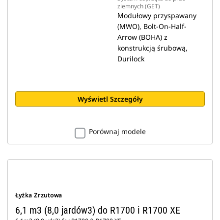
ziemnych (GET)
Modułowy przyspawany
(MWO), Bolt-On-Half-
Arrow (BOHA) z
konstrukcją śrubową,
Durilock
Wyświetl Szczegóły
Porównaj modele
Łyżka Zrzutowa
6,1 m3 (8,0 jardów3) do R1700 i R1700 XE