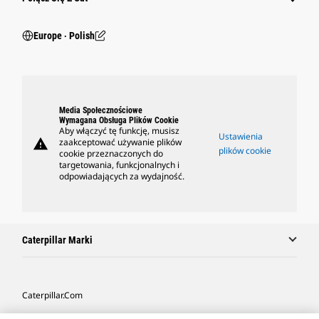
Europe ‧ Polish
Media Społecznościowe
Wymagana Obsługa Plików Cookie
Aby włączyć tę funkcję, musisz
Ustawienia
warning
zaakceptować używanie plików
plików cookie
cookie przeznaczonych do
targetowania, funkcjonalnych i
odpowiadających za wydajność.
Caterpillar Marki
Caterpillar.com
Caterpillar Kontakt