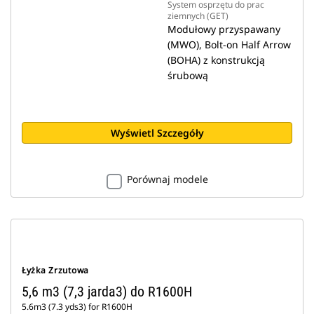
System osprzętu do prac
ziemnych (GET)
Modułowy przyspawany
(MWO), Bolt-on Half Arrow
(BOHA) z konstrukcją
śrubową
Wyświetl Szczegóły
Porównaj modele
Łyżka Zrzutowa
5,6 m3 (7,3 jarda3) do R1600H
5.6m3 (7.3 yds3) for R1600H