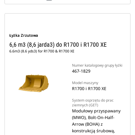
Łyżka Zrzutowa
6,6 m3 (8,6 jarda3) do R1700 i R1700 XE
6.6m3 (8.6 yds3) for R1700 & R1700 XE
Numer katalogowy grupy łyżki
467-1829
Model maszyny
R1700 i R1700 XE
System osprzętu do prac
ziemnych (GET)
Modułowy przyspawany
(MWO), Bolt-On-Half-
Arrow (BOHA) z
konstrukcją śrubową,