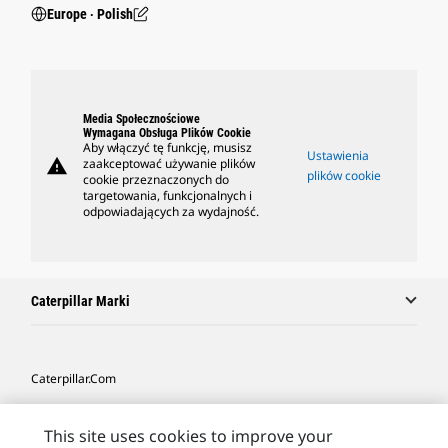
Europe ‧ Polish
Media Społecznościowe
Wymagana Obsługa Plików Cookie
Aby włączyć tę funkcję, musisz
Ustawienia
warning
zaakceptować używanie plików
plików cookie
cookie przeznaczonych do
targetowania, funkcjonalnych i
odpowiadających za wydajność.
Caterpillar Marki
Caterpillar.com
Caterpillar Kontakt
This site uses cookies to improve your
Caterpillar Kontakt