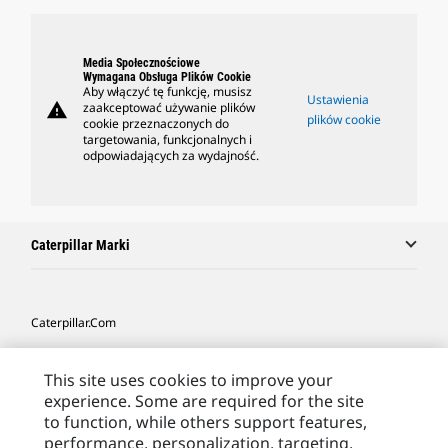
Media Społecznościowe
Wymagana Obsługa Plików Cookie
Aby włączyć tę funkcję, musisz
Ustawienia
warning
zaakceptować używanie plików
plików cookie
cookie przeznaczonych do
targetowania, funkcjonalnych i
odpowiadających za wydajność.
Caterpillar Marki
Caterpillar.com
Caterpillar Kontakt
This site uses cookies to improve your
Caterpillar Kontakt
experience. Some are required for the site
to function, while others support features,
Moje Preferencje Marketingowe
performance, personalization, targeting,