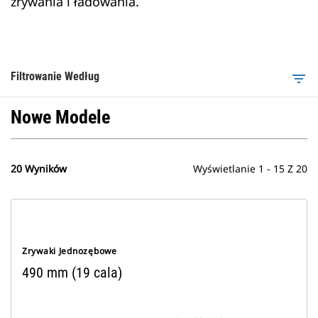
zrywania i ładowania.
Filtrowanie Według
filter_list
Nowe Modele
20 Wyników
Wyświetlanie 1 - 15 Z 20
Zrywaki Jednozębowe
490 mm (19 cala)