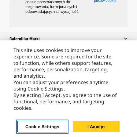
plików cookie
cookie przeznaczonych do
targetowania, funkcjonalnych i
odpowiadających za wydajność.
Caterpillar Marki
This site uses cookies to improve your
experience. Some are required for the site
to function, while others support features,
Caterpillar.com
performance, personalization, targeting,
Caterpillar Kontakt
and analytics.
You can adjust your preferences anytime
Caterpillar Kontakt
using Cookie Settings.
Moje Preferencje Marketingowe
By selecting I Accept, you agree to the use of
functional, performance, and targeting
Site Map
cookies.
Cookie Settings
Legal
Cookie Settings
I Accept
Privacy