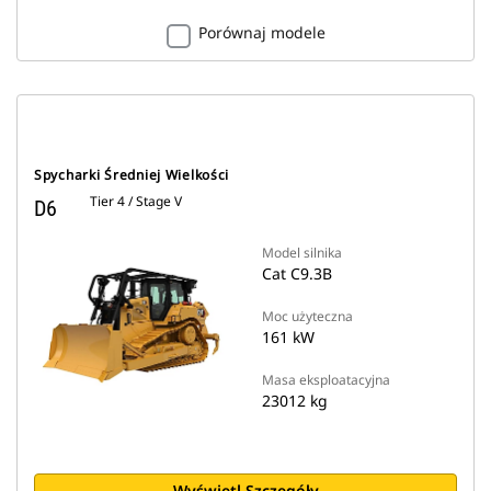
Porównaj modele
Spycharki Średniej Wielkości
Tier 4 / Stage V
D6
Model silnika
Cat C9.3B
Moc użyteczna
161 kW
Masa eksploatacyjna
23012 kg
Wyświetl Szczegóły