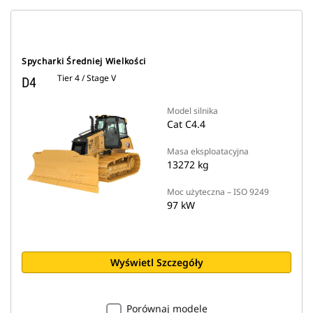
Spycharki Średniej Wielkości
Tier 4 / Stage V
D4
Model silnika
Cat C4.4
Masa eksploatacyjna
13272 kg
Moc użyteczna – ISO 9249
97 kW
Wyświetl Szczegóły
Porównaj modele