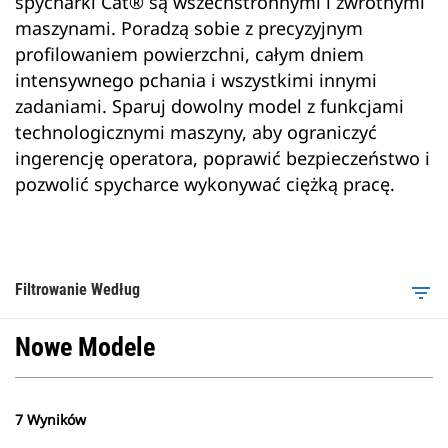
spycharki Cat® są wszechstronnymi i zwrotnymi
maszynami. Poradzą sobie z precyzyjnym
profilowaniem powierzchni, całym dniem
intensywnego pchania i wszystkimi innymi
zadaniami. Sparuj dowolny model z funkcjami
technologicznymi maszyny, aby ograniczyć
ingerencję operatora, poprawić bezpieczeństwo i
pozwolić spycharce wykonywać ciężką pracę.
Filtrowanie Według
filter_list
Nowe Modele
7 Wyników