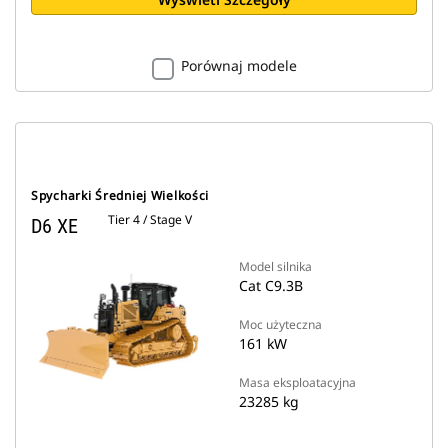
Porównaj modele
Spycharki Średniej Wielkości
Tier 4 / Stage V
D6 XE
Model silnika
Cat C9.3B
Moc użyteczna
161 kW
Masa eksploatacyjna
23285 kg