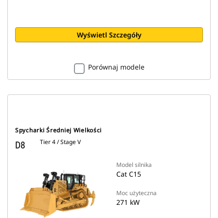
Wyświetl Szczegóły
Porównaj modele
Spycharki Średniej Wielkości
Tier 4 / Stage V
D8
Model silnika
Cat C15
Moc użyteczna
271 kW