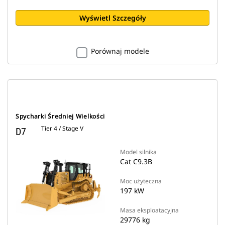
Wyświetl Szczegóły
Porównaj modele
Spycharki Średniej Wielkości
Tier 4 / Stage V
D7
Model silnika
Cat C9.3B
Moc użyteczna
197 kW
Masa eksploatacyjna
29776 kg