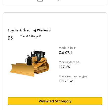
Spycharki Średniej Wielkości
Tier 4 / Stage V
D5
Model silnika
Cat C7.1
Moc użyteczna
127 kW
Masa eksploatacyjna
19170 kg
Wyświetl Szczegóły