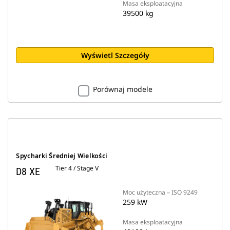
Masa eksploatacyjna
39500 kg
Wyświetl Szczegóły
Porównaj modele
Spycharki Średniej Wielkości
Tier 4 / Stage V
D8 XE
Moc użyteczna – ISO 9249
259 kW
Masa eksploatacyjna