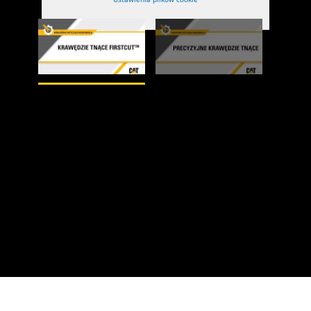
1
z
2
2
z
2