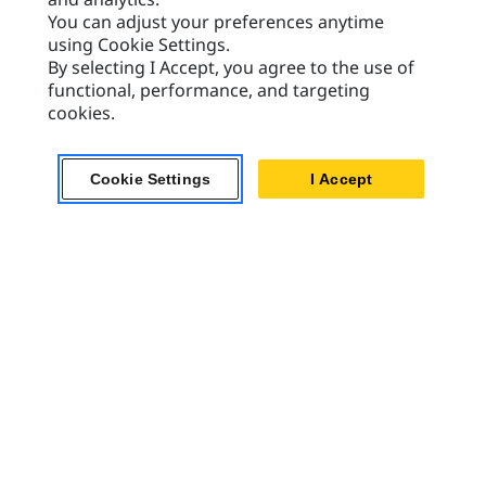
You can adjust your preferences anytime
Media Społecznościowe
using Cookie Settings.
Wymagana Obsługa Plików Cookie
Aby włączyć tę funkcję, musisz
By selecting I Accept, you agree to the use of
Ustawienia
warning
zaakceptować używanie plików
plików cookie
functional, performance, and targeting
cookie przeznaczonych do
targetowania, funkcjonalnych i
cookies.
odpowiadających za wydajność.
Cookie Settings
I Accept
Caterpillar Marki
Caterpillar.com
Caterpillar Kontakt
Caterpillar Kontakt
Moje Preferencje Marketingowe
Site Map
Cookie Settings