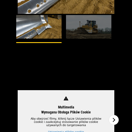
1
z
2
2
z
2
Dozer BUcket
warning
Multimedia
Wymagana Obsługa Plików Cookie
Aby obejrzeć filmy, kliknij łącze Ustawienia plików
cookie i zaakceptuj stosowanie plików cookie
używanych do targetowania
Ustawienia plików cookie