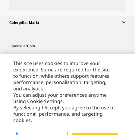
Caterpillar Marki
Caterpillar.com
Caterpillar Kontakt
This site uses cookies to improve your
Caterpillar Kontakt
experience. Some are required for the site
to function, while others support features,
Moje Preferencje Marketingowe
performance, personalization, targeting,
Site Map
and analytics.
You can adjust your preferences anytime
Cookie Settings
using Cookie Settings.
Legal
By selecting I Accept, you agree to the use of
functional, performance, and targeting
Privacy
cookies.
Europe - Polish
© 2026 Caterpillar. Wszelkie prawa zastrzeżone.