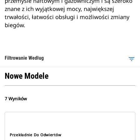
przemyśle naftowym i gazowniczym i są szeroko
znane z ich wyjątkowej mocy, największej
trwałości, łatwości obsługi i możliwości zmiany
biegów.
Filtrowanie Według
filter_list
Nowe Modele
7 Wyników
Przekładnie Do Odwiertów