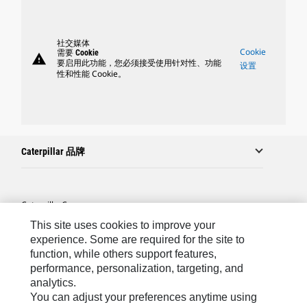
社交媒体
Cookie
需要 Cookie
warning
要启用此功能，您必须接受使用针对性、功能
设置
性和性能 Cookie。
Caterpillar 品牌
Caterpillar.com
This site uses cookies to improve your
联系 Caterpillar
experience. Some are required for the site to
站点地图
function, while others support features,
performance, personalization, targeting, and
Cookie Settings
analytics.
法律
You can adjust your preferences anytime using