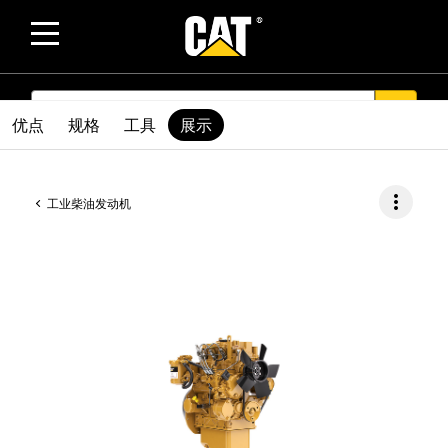
SEARCH
search
优点
规格
工具
展示
more_vert
工业柴油发动机