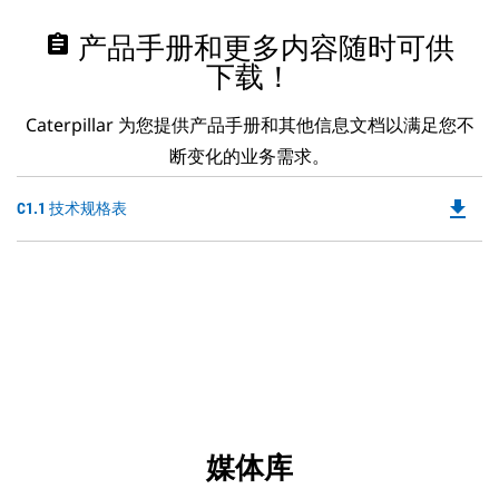
assignment
产品手册和更多内容随时可供
下载！
Caterpillar 为您提供产品手册和其他信息文档以满足您不
断变化的业务需求。
file_download
Do
C1.1 技术规格表
P
O
in
a
N
Ta
媒体库