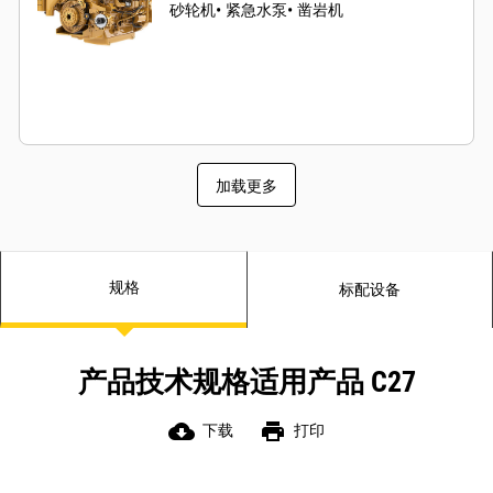
砂轮机• 紧急水泵• 凿岩机
加载更多
规格
标配设备
产品技术规格适用产品 C27
cloud_download
print
下载
打印