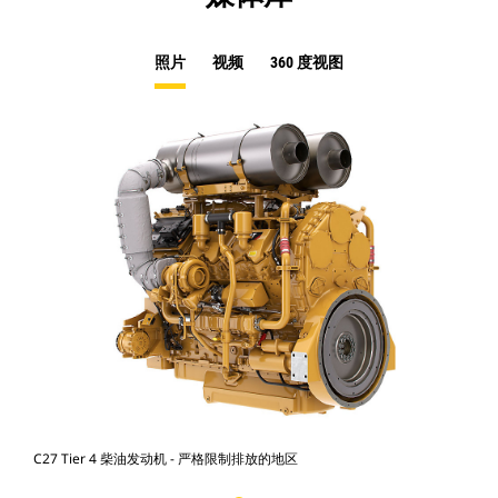
照片
视频
360 度视图
C27 Tier 4 柴油发动机 - 严格限制排放的地区
C27