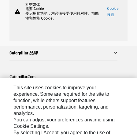
社交媒体
Cookie
需要 Cookie
warning
要启用此功能，您必须接受使用针对性、功能
设置
性和性能 Cookie。
Caterpillar 品牌
Caterpillar.com
联系 Caterpillar
This site uses cookies to improve your
experience. Some are required for the site to
站点地图
function, while others support features,
performance, personalization, targeting, and
Cookie Settings
analytics.
法律
You can adjust your preferences anytime using
Cookie Settings.
隐私
By selecting I Accept, you agree to the use of