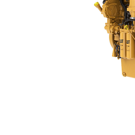
C18
优
更改型号