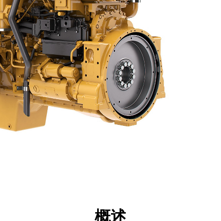
点
规格
工具
展示
概述