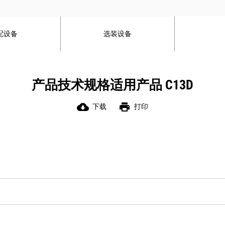
配设备
选装设备
产品技术规格适用产品 C13D
cloud_download
print
下载
打印