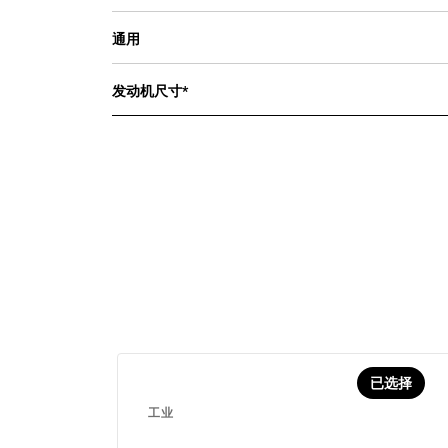
通用
发动机尺寸*
已选择
工业