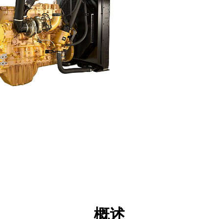
点
规格
工具
展示
概述