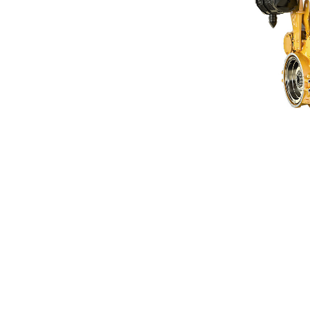
C13D
优
更改型号