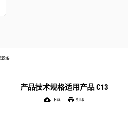
配设备
产品技术规格适用产品 C13
cloud_download
print
下载
打印