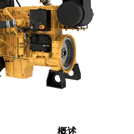
点
规格
工具
展示
概述