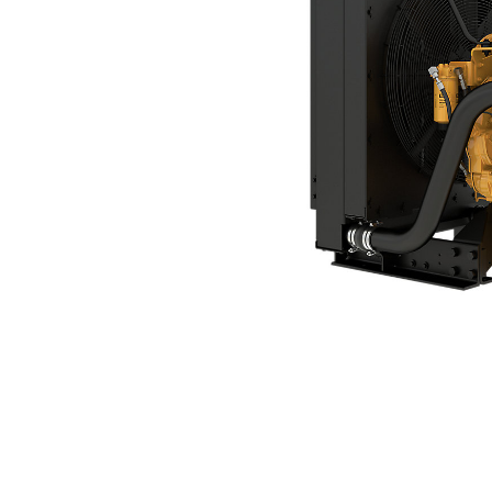
C13
优
更改型号