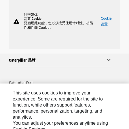
社交媒体
Cookie
需要 Cookie
warning
要启用此功能，您必须接受使用针对性、功能
设置
性和性能 Cookie。
Caterpillar 品牌
Caterpillar.com
联系 Caterpillar
This site uses cookies to improve your
experience. Some are required for the site to
站点地图
function, while others support features,
performance, personalization, targeting, and
Cookie Settings
analytics.
法律
You can adjust your preferences anytime using