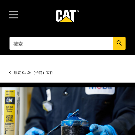
SEARCH
search
原装 Cat® （卡特）零件