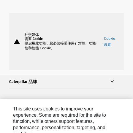
社交媒体
Cookie
需要 Cookie
warning
要启用此功能，您必须接受使用针对性、功能
设置
性和性能 Cookie。
Caterpillar 品牌
Caterpillar.com
This site uses cookies to improve your
联系 Caterpillar
experience. Some are required for the site to
function, while others support features,
站点地图
performance, personalization, targeting, and