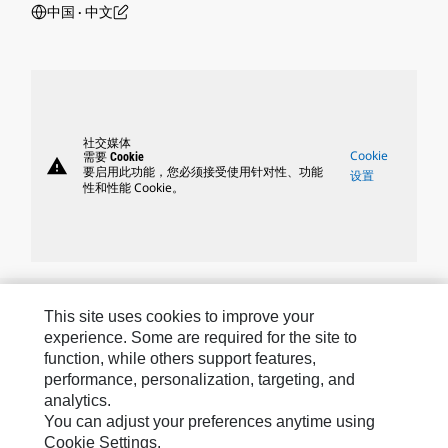
中国 ‧ 中文
社交媒体
Cookie
需要 Cookie
warning
要启用此功能，您必须接受使用针对性、功能
设置
性和性能 Cookie。
Caterpillar 品牌
This site uses cookies to improve your
experience. Some are required for the site to
function, while others support features,
Caterpillar.com
performance, personalization, targeting, and
analytics.
联系 Caterpillar
You can adjust your preferences anytime using
Cookie Settings.
站点地图