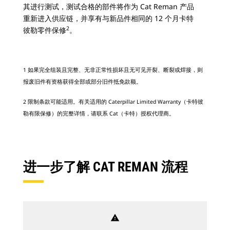
其进行测试，测试合格的部件将作为 Cat Reman 产品
重新进入供应链，并享有与新品件相同的 12 个月卡特
2
彼勒零件保修
。
1 如果完全组装且完整、无非正常性损坏且无可见开裂、断裂或焊接，则
报废旧件有资格获得全部或部分旧件抵免款额。
2 限制条款可能适用。有关适用的 Caterpillar Limited Warranty（卡特彼
勒有限保修）的完整详情，请联系 Cat（卡特）授权代理商。
进一步了解 CAT REMAN 流程
warning